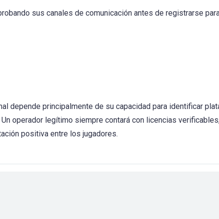
e probando sus canales de comunicación antes de registrarse par
ional depende principalmente de su capacidad para identificar pla
 Un operador legítimo siempre contará con licencias verificables
ación positiva entre los jugadores.