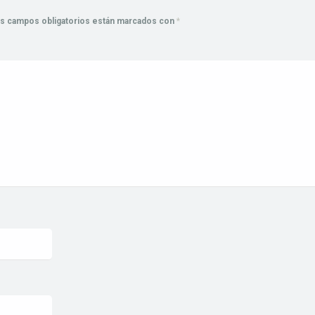
s campos obligatorios están marcados con
*