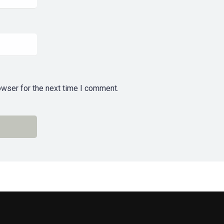
owser for the next time I comment.