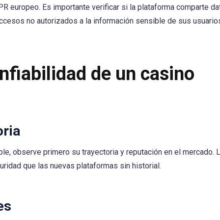
R europeo. Es importante verificar si la plataforma comparte da
ccesos no autorizados a la información sensible de sus usuario
nfiabilidad de un casino
oria
able, observe primero su trayectoria y reputación en el mercado. 
idad que las nuevas plataformas sin historial.
es