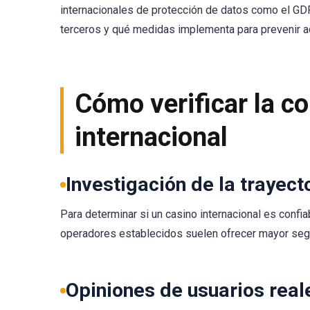
internacionales de protección de datos como el GDP
terceros y qué medidas implementa para prevenir a
Cómo verificar la co
internacional
Investigación de la trayect
Para determinar si un casino internacional es confi
operadores establecidos suelen ofrecer mayor segur
Opiniones de usuarios real