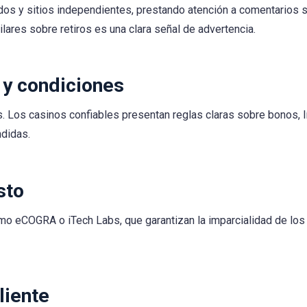
dos y sitios independientes, prestando atención a comentarios 
ilares sobre retiros es una clara señal de advertencia.
 y condiciones
s. Los casinos confiables presentan reglas claras sobre bonos, l
ndidas.
sto
o eCOGRA o iTech Labs, que garantizan la imparcialidad de los
liente