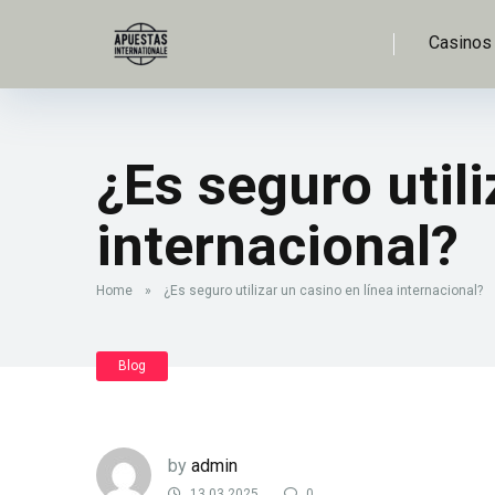
Сasinos
¿Es seguro utili
internacional?
Home
»
¿Es seguro utilizar un casino en línea internacional?
Blog
by
admin
13.03.2025
0