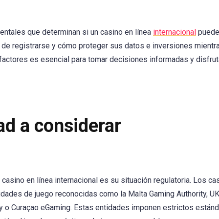
entales que determinan si un casino en línea
internacional
pued
 de registrarse y cómo proteger sus datos e inversiones mientr
 factores es esencial para tomar decisiones informadas y disfrut
ad a considerar
 casino en línea internacional es su situación regulatoria. Los ca
ridades de juego reconocidas como la Malta Gaming Authority, U
ty o Curaçao eGaming. Estas entidades imponen estrictos están