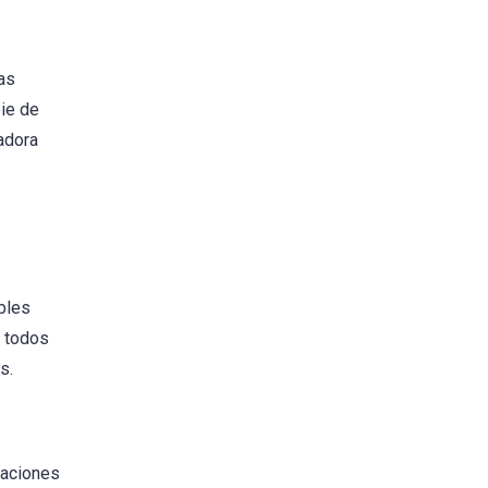
as
pie de
ladora
ables
e todos
s.
laciones