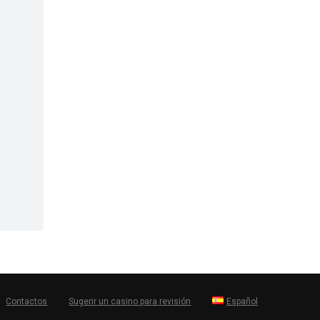
Contactos
Sugerir un casino para revisión
Español